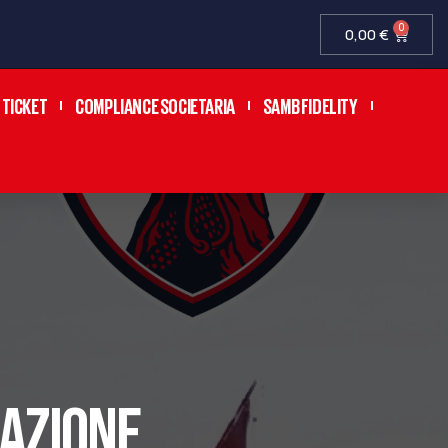
0
0,00
€
TICKET
COMPLIANCE SOCIETARIA
SAMB FIDELITY
LAZIONE