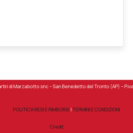
iri di Marzabotto snc – San Benedetto del Tronto (AP) – P.iv
POLITICA RESI E RIMBORSI
|
TERMINI E CONDIZIONI
Credit