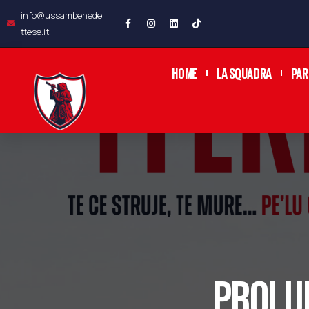
info@ussambenede
ttese.it
HOME
LA SQUADRA
PAR
PROLUN