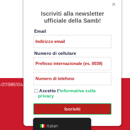
RISOLUZIONE CONSENSUALE CON
Iscriviti alla newsletter
CHRISTIAN IAIUNESE
ufficiale della Samb!
31/07/2026
Nessun commento
Email
Numero di cellulare
a 01198610444 –
PRIVACY POLICY
Accetto l'
informativa sulla
privacy
Iscriviti
Italian