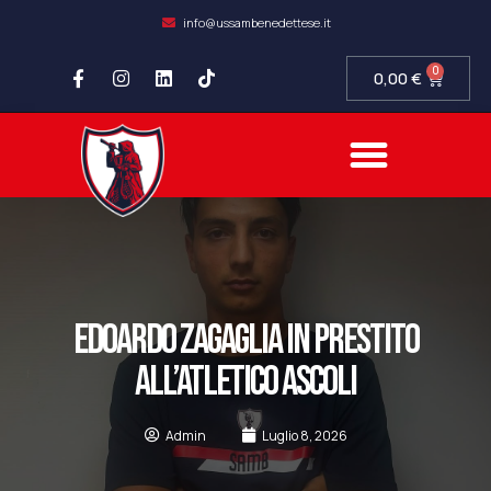
info@ussambenedettese.it
0
0,00
€
COMPLIANCE SOCIETARIA
SAMB FIDELITY
SETTORE GIOVANILE
EDOARDO ZAGAGLIA IN PRESTITO
ALL’ATLETICO ASCOLI
Admin
Luglio 8, 2026