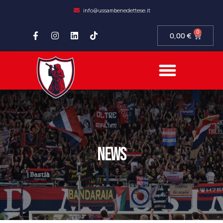
info@ussambenedettese.it
0
0,00
€
news