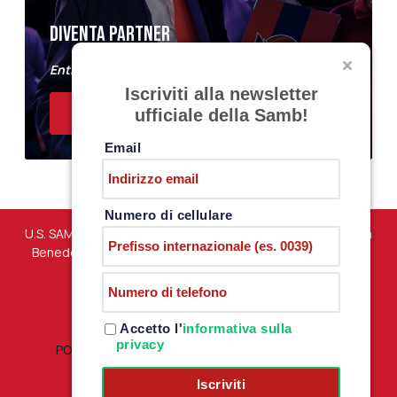
DIVENTA PARTNER
Entra a far parte del Samb Business Club
Iscriviti alla newsletter
ACQUISTA I BIGLIETTI
ufficiale della Samb!
Email
Numero di cellulare
U.S. SAMBENEDETTESE – Via Martiri di Marzabotto snc – San
Benedetto del Tronto (AP) – P.iva 01198610444 –
PRIVACY
POLICY
Accetto l'
informativa sulla
privacy
POLITICA RESI E RIMBORSI
|
TERMINI E CONDIZIONI
Iscriviti