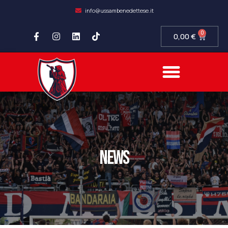
info@ussambenedettese.it
0
0,00
€
news