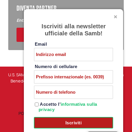
DIVENTA PARTNER
Entra a far parte del Samb Business Club
Iscriviti alla newsletter
ufficiale della Samb!
ACQUISTA I BIGLIETTI
Email
Numero di cellulare
U.S. SAMBENEDETTESE – Via Martiri di Marzabotto snc – San
Benedetto del Tronto (AP) – P.iva 01198610444 –
PRIVACY
POLICY
Accetto l'
informativa sulla
privacy
POLITICA RESI E RIMBORSI
|
TERMINI E CONDIZIONI
Iscriviti
Credit