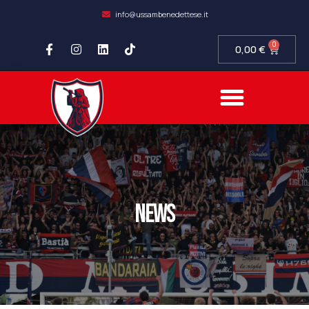
info@ussambenedettese.it
0
0,00
€
news