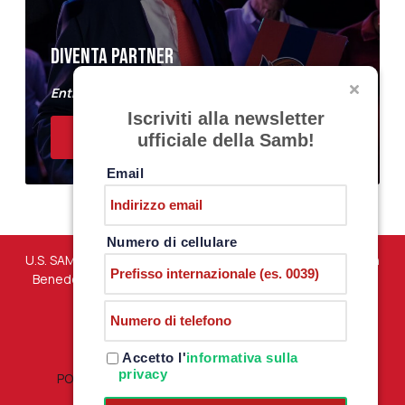
DIVENTA PARTNER
Entra a far parte del Samb Business Club
Iscriviti alla newsletter
ACQUISTA I BIGLIETTI
ufficiale della Samb!
Email
Numero di cellulare
U.S. SAMBENEDETTESE – Via Martiri di Marzabotto snc – San
Benedetto del Tronto (AP) – P.iva 01198610444 –
PRIVACY
POLICY
Accetto l'
informativa sulla
privacy
POLITICA RESI E RIMBORSI
|
TERMINI E CONDIZIONI