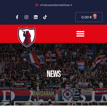
info@ussambenedettese.it
0
0,00
€
news