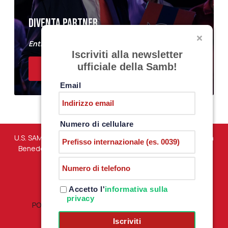
DIVENTA PARTNER
Entra a far parte del Samb Business Club
Iscriviti alla newsletter
ufficiale della Samb!
ACQUISTA I BIGLIETTI
Email
Numero di cellulare
U.S. SAMBENEDETTESE – Via Martiri di Marzabotto snc – San
Benedetto del Tronto (AP) – P.iva 01198610444 –
PRIVACY
POLICY
Accetto l'
informativa sulla
privacy
POLITICA RESI E RIMBORSI
|
TERMINI E CONDIZIONI
Iscriviti