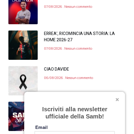
07/08/2026
Nessun commento
ERREA’, RICOMINCIA UNA STORIA: LA
HOME 2026-27
07/08/2026
Nessun commento
CIAO DAVIDE
06/08/2026
Nessun commento
VARIAZIONE APERTURA SAMB STORE 7
Iscriviti alla newsletter
AGOSTO 2026
ufficiale della Samb!
06/08/2026
Nessun commento
Email