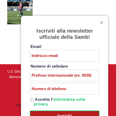
Iscriviti alla newsletter
ufficiale della Samb!
Email
Numero di cellulare
U.S. SAMBENEDETTESE – Via Martiri di Marzabotto snc – San
Benedetto del Tronto (AP) – P.iva 01198610444 –
PRIVACY
POLICY
Accetto l'
informativa sulla
privacy
POLITICA RESI E RIMBORSI
|
TERMINI E CONDIZIONI
Iscriviti