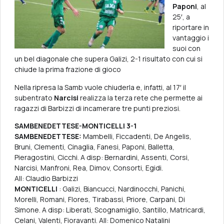
Paponi
, al
25′, a
riportare in
vantaggio i
suoi con
un bel diagonale che supera Galizi, 2-1 risultato con cui si
chiude la prima frazione di gioco
Nella ripresa la Samb vuole chiuderla e, infatti, al 17′ il
subentrato
Narcisi
realizza la terza rete che permette ai
ragazzi di Barbizzi di incamerare tre punti preziosi.
SAMBENEDETTESE-MONTICELLI 3-1
SAMBENEDETTESE:
Mambelli, Ficcadenti, De Angelis,
Bruni, Clementi, Cinaglia, Fanesi, Paponi, Balletta,
Pieragostini, Cicchi. A disp: Bernardini, Assenti, Corsi,
Narcisi, Manfroni, Rea, Dimov, Consorti, Egidi.
All: Claudio Barbizzi
MONTICELLI
: Galizi, Biancucci, Nardinocchi, Panichi,
Morelli, Romani, Flores, Tirabassi, Priore, Carpani, Di
Simone. A disp: Liberati, Scognamiglio, Santillo, Matricardi,
Celani, Valenti, Fioravanti. All: Domenico Natalini