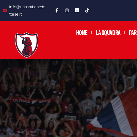
info@ussambenede
ttese.it
HOME
LA SQUADRA
PAR