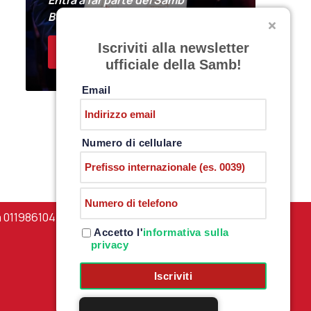
Entra a far parte del Samb
Business Club
Iscriviti alla newsletter
ACQUISTA I BIGLIETTI
ufficiale della Samb!
Email
Numero di cellulare
a 01198610444 –
PRIVACY POLICY
Accetto l'
informativa sulla
privacy
Iscriviti