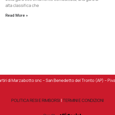
alta classifica che
Read More »
iri di Marzabotto snc – San Benedetto del Tronto (AP) – P.iv
POLITICA RESI E RIMBORSI
|
TERMINI E CONDIZIONI