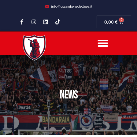
info@ussambenedettese.it
0
0,00
€
news