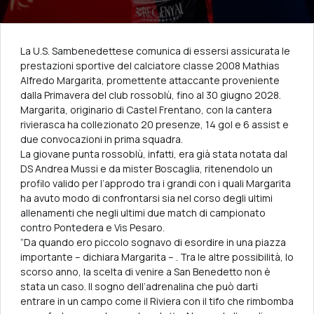
La U.S. Sambenedettese comunica di essersi assicurata le
prestazioni sportive del calciatore classe 2008 Mathias
Alfredo Margarita, promettente attaccante proveniente
dalla Primavera del club rossoblù, fino al 30 giugno 2028.
Margarita, originario di Castel Frentano, con la cantera
rivierasca ha collezionato 20 presenze, 14 gol e 6 assist e
due convocazioni in prima squadra.
La giovane punta rossoblù, infatti, era già stata notata dal
DS Andrea Mussi e da mister Boscaglia, ritenendolo un
profilo valido per l’approdo tra i grandi con i quali Margarita
ha avuto modo di confrontarsi sia nel corso degli ultimi
allenamenti che negli ultimi due match di campionato
contro Pontedera e Vis Pesaro.
“Da quando ero piccolo sognavo di esordire in una piazza
importante – dichiara Margarita – . Tra le altre possibilità, lo
scorso anno, la scelta di venire a San Benedetto non è
stata un caso. Il sogno dell’adrenalina che può darti
entrare in un campo come il Riviera con il tifo che rimbomba