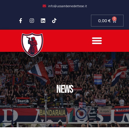
info@ussambenedettese.it
0
0,00
€
news