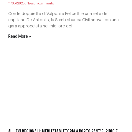
11/03/2025
Nessun commento
Con le doppiette di Volponi e Felicetti e una rete del
capitano De Antoniis, la Samb sbanca Civitanova con una
gara approcciata nel migliore dei
Read More »
ALLIEVI REGIONALI: MERITATA VITTORIA A PORTO SANT’ELPIDIO E